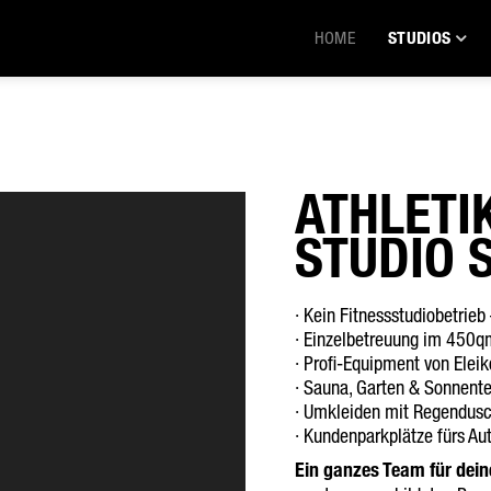
HOME
STUDIOS
ATHLETI
STUDIO 
· Kein Fitnessstudiobetrieb
· Einzelbetreuung im 450q
· Profi-Equipment von Eleik
· Sauna, Garten & Sonnent
· Umkleiden mit Regendus
· Kundenparkplätze fürs Au
Ein ganzes Team für deine