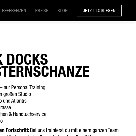
JETZT LOSLEGEN
REFERENZEN
PREISE
BLOG
K DOCKS
STERNSCHANZE
 – nur Personal Training
m großen Studio
o und Atlantis
erasse
chen & Handtuchservice
to
n Fortschritt:
Bei uns trainierst du mit einem ganzen Team