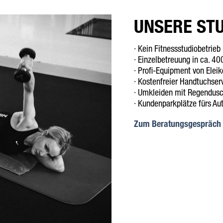
UNSERE ST
· Kein Fitnessstudiobetrieb 
· Einzelbetreuung in ca. 4
· Profi-Equipment von Eleik
· Kostenfreier Handtuchser
· Umkleiden mit Regendus
· Kundenparkplätze fürs Au
Zum Beratungsgespräch