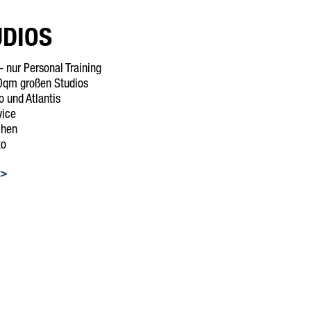
UDIOS
- nur Personal Training
00qm großen Studios
o und Atlantis
vice
chen
to
 >